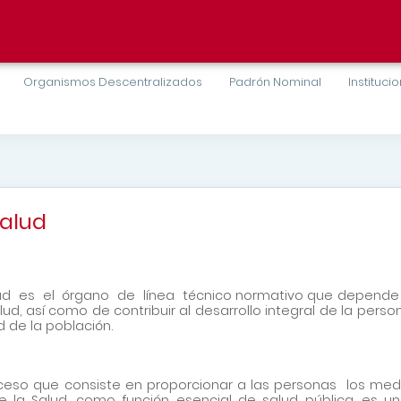
Organismos Descentralizados
Padrón Nominal
Instituci
Salud
d es el órgano de línea técnico normativo que depende de
d, así como de contribuir al desarrollo integral de la pers
d de la población.
eso que consiste en proporcionar a las personas los medi
 la Salud, como función esencial de salud pública, es u