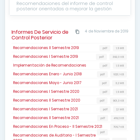
Recomendaciones del informe de control
posterior orientadas a mejorar la gestión
Informes De Servicio de
4 de Noviembre de 2019
Control Posterior
Recomendaciones II Semestre 2019
pdf
1,5 MB
Recomendaciones I Semestre 2019
pdf
392,3 KB
Implementación de Recomendaciones
pdf
1,5 MB
Recomendaciones Enero - Junio 2018
pdf
1021,1 KB
Recomendaciones Mayo - Junio 2017
pdf
3,2 MB
Recomendaciones I Semestre 2020
pdf
1,5 MB
Recomendaciones II Semestre 2020
pdf
901,3 KB
Recomendaciones I Semestre 2021
pdf
2,1 MB
Recomendaciones II Semestre 2021
pdf
419,2 KB
Recomendaciones En Proceso - II Semestre 2021
705,7 KB
pdf
Recomendaciones de Auditoria - I Semestre