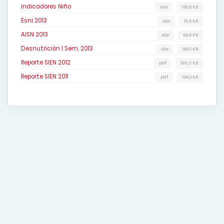
Indicadores Niño
xlsx
150,6 KB
Esni 2013
xlsx
51,5 KB
AISN 2013
xlsx
54,6 KB
Desnutrición I Sem. 2013
xlsx
180,1 KB
Reporte SIEN 2012
pdf
193,3 KB
Reporte SIEN 2011
pdf
194,2 KB