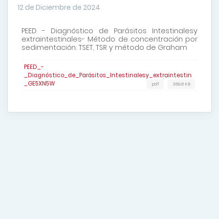
12 de Diciembre de 2024
PEED - Diagnóstico de Parásitos Intestinalesy
extraintestinales- Método de concentración por
sedimentación: TSET, TSR y método de Graham
PEED_-
_Diagnóstico_de_Parásitos_Intestinalesy_extraintestin
_GE5XN5W
pdf
389,8 KB