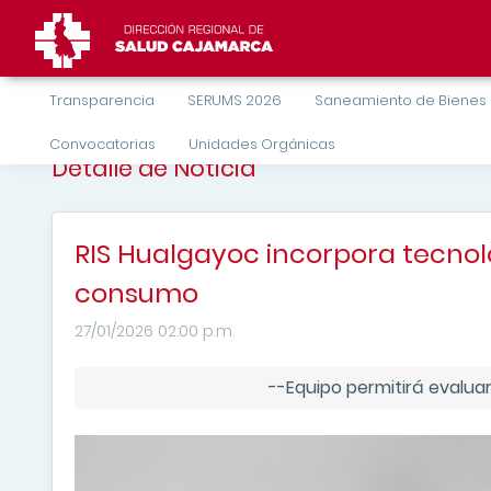
Transparencia
SERUMS 2026
Saneamiento de Bienes
Convocatorias
Unidades Orgánicas
Detalle de Noticia
RIS Hualgayoc incorpora tecnol
consumo
27/01/2026 02:00 p.m.
--Equipo permitirá evalu