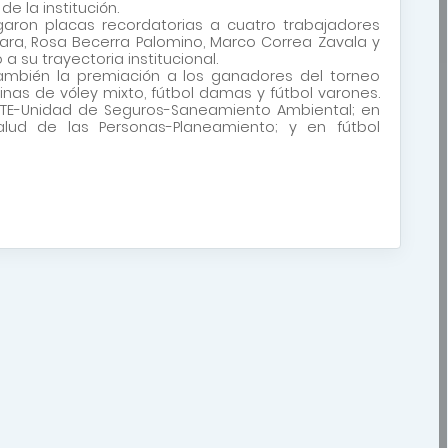
e la institución.
garon placas recordatorias a cuatro trabajadores
ara, Rosa Becerra Palomino, Marco Correa Zavala y
 su trayectoria institucional.
también la premiación a los ganadores del torneo
linas de vóley mixto, fútbol damas y fútbol varones.
OITE-Unidad de Seguros-Saneamiento Ambiental; en
alud de las Personas-Planeamiento; y en fútbol